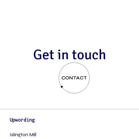
G
e
t
i
n
t
o
u
c
h
CONTACT
Upwording
Islington Mill